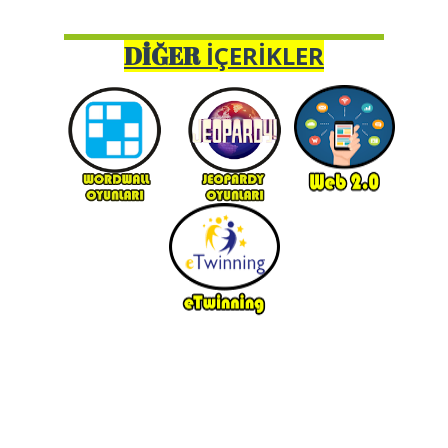
İÇERİKLER
DİĞER