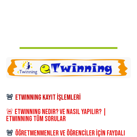
🚨
eTwinnin
G KAYIT İŞLEMLERİ
🚨
eTwinning Nedir? ve Nasıl Yapılır? |
eTwinning Tüm Sorular
ÖĞRETMENMENLER VE ÖĞRENCİLER İÇİN FAYDALI
🚨