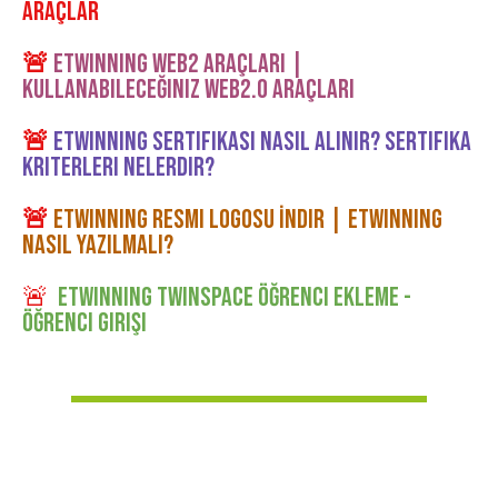
ARAÇLAR
🚨
eTwinning Web2 Araçları |
Kullanabileceğiniz Web2.0 Araçları
🚨
etwinning sertifikası nasıl alınır? sertifika
kriterleri nelerdir?
🚨
eTwinning Resmi Logosu İndir | eTwinning
Nasıl Yazılmal
ı?
🚨
etwinning twinspace öğrenci ekleme -
öğrenci girişi