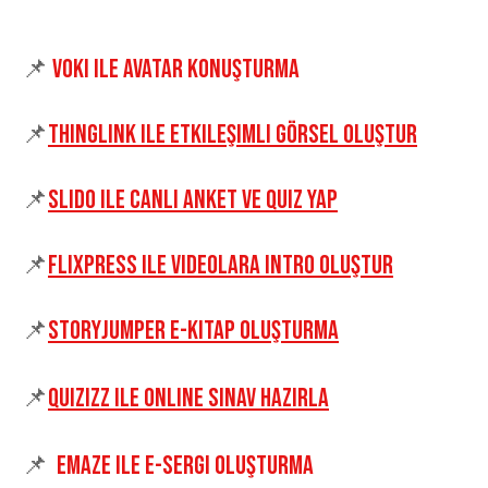
📌
voki ile avatar konuşturma
📌
thınglınk ile etkileşimli görsel oluştur
📌
slido ile canlı anket ve quiz yap
📌
flixpress ile videolara intro oluştur
📌
storyjumper e-kitap oluşturma
📌
quızızz ile online sınav hazırla
📌
emaze ile e-sergi oluşturma