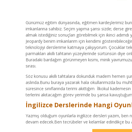
Günümüz eğitim dünyasında, eğitmen kardeşlerimiz bunun
imkanlarına sahibiz. Seçim yapma şansı sizde; derse girebil
almak istediğiniz sonuçları görebilmek için ikinci adımdı 
Jeopardy benim imkanlarım için kendimi gösterebileceği
teknolojiyi derslerime katmaya çalışıyorum. Çocuklar tek
parmakları akıllı tahtanın yüzeylerinde sürtünsün diye 
Buradaki bardağım görünmeyen kısmı, minik yavrumuzu de
sırası.
Söz konusu akıllı tahtalara dokunduk madem hemen şuraya 
aslında.Bunu buraya yazarak hala okullarımızda bu muhte
süresince sınıflarında terimi akıttığım İlkokul kademesin
terlerini akıtacağım görev yerimde bu şansa kavuştuğum 
İngilizce Derslerinde Hangi Oyun
Yazmış olduğum oyunlarla ingilizce dersleri yazım, be
devam edecek.Ben tecrübeler ve kelamlar edindikçe bu a