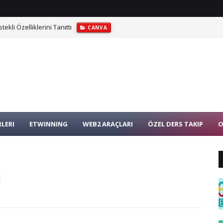
li Özelliklerini Tanıttı
CANVA
LERI
ETWINNING
WEB2 ARAÇLARI
ÖZEL DERS TAKIP
O
i