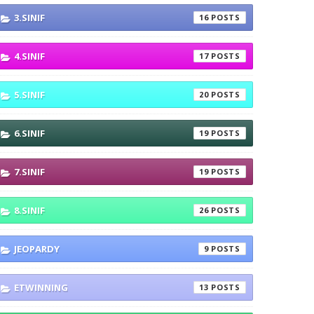
3.SINIF
16
4.SINIF
17
5.SINIF
20
6.SINIF
19
7.SINIF
19
8.SINIF
26
JEOPARDY
9
ETWINNING
13