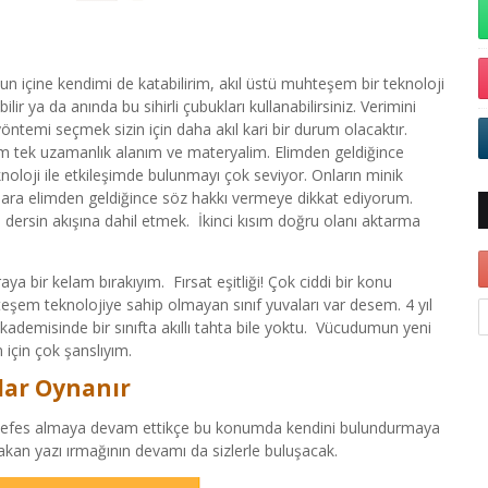
 içine kendimi de katabilirim, akıl üstü muhteşem bir teknoloji
ir ya da anında bu sihirli çubukları kullanabilirsiniz. Verimini
yöntemi seçmek sizin için daha akıl kari bir durum olacaktır.
m tek uzamanlık alanım ve materyalim. Elimden geldiğince
noloji ile etkileşimde bulunmayı çok seviyor. Onların minik
onlara elimden geldiğince söz hakkı vermeye dikkat ediyorum.
rsin akışına dahil etmek. İkinci kısım doğru olanı aktarma
bir kelam bırakıyım. Fırsat eşitliği! Çok ciddi bir konu
şem teknolojiye sahip olmayan sınıf yuvaları var desem. 4 yıl
 kademisinde bir sınıfta akıllı tahta bile yoktu. Vücudumun yeni
için çok şanslıyım.
lar Oynanır
n nefes almaya devam ettikçe bu konumda kendini bulundurmaya
kan yazı ırmağının devamı da sizlerle buluşacak.