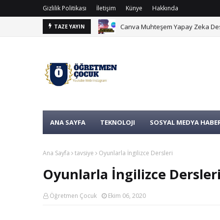
Gizlilik Politikası
İletişim
Künye
Hakkında
Canva Muhteşem Yapay Zeka Destek
TAZE YAYIN
ANA SAYFA
TEKNOLOJI
SOSYAL MEDYA HABER
Ana Sayfa
tavsiye
Oyunlarla İngilizce Dersleri
Oyunlarla İngilizce Dersler
Öğretmen Çocuk
Ekim 06, 2020