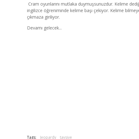
Cram oyunlarını mutlaka duymuşsunuzdur. Kelime dediğim
ingilizce öğreniminde kelime başı çekiyor. Kelime bilmeyen
çıkmaza giriliyor.
Devamı gelecek...
Tags:
Jeopardy
tavsiye