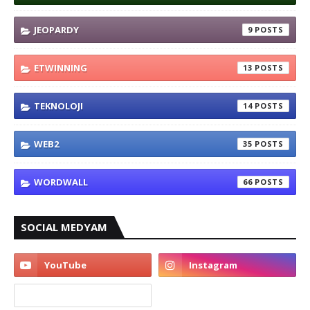
JEOPARDY
9
ETWINNING
13
TEKNOLOJI
14
WEB2
35
WORDWALL
66
SOCIAL MEDYAM