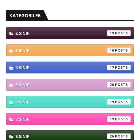
KATEGORILER
2.SINIF
19
3.SINIF
16
4.SINIF
17
5.SINIF
20
6.SINIF
19
7.SINIF
19
8.SINIF
26