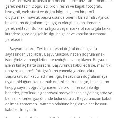
Twitter mavi tik almak için öncelikle profilinizi tamamlamanız
gerekmektedir. Doğru ad, profil resmi ve kapak fotoğrafı,
biyografi, web sitesi ve doğru bilgileri içeren bir profil
oluşturmak, mavi tik başvurusunda önemli bir adımdır. Ayrıca,
hesabınızın doğrulanmaya uygun olduğunu kanıtlamanız
gerekmektedir. Bu, kamu figürü veya marka olmanız gibi farklı
kriterlere göre değişebilir. İlgili belgeler ve kanıtlar sunmanız
gerekebilir.
Başvuru süreci, Twitter'ın resmi doğrulama başvuru
sayfasından yapılabilir. Başvurunuzda, neden doğrulanmak
istediğinizi ve hangi kriterlere uyduğunuzu açıklayın. Başvuru
işlemi birkaç hafta sürebilir. Başvurunuz kabul edilirse, mavi tik
onay rozeti profil fotoğrafınızın yanında görünecektir.
Başvurunuzun kabul edilmesi için, hesabınızın doğrulanmaya
uygun olduğunu kanıtlamak önemlidir. Bunun için, hesabınızın
takipçi sayısı, doğru bilgi içeren bir profil, hesabınızla ilgili
haberler, profilinizi diğer sosyal medya hesaplarıyla bağlama ve
benzeri kriterler göz önünde bulundurulur. Başvurunuzun kabul
edilmesi tamamen Twitter'ın takdirine bağlıdır ve her başvuru
kabul edilmeyebilir.