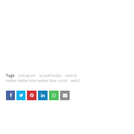
Tags:
instagram
sosyalmedya
tazecik
twitter twitter blue twitter blue ücreti
web2