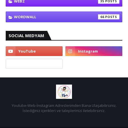
WEB2
35
WORDWALL
66
SOCIAL MEDYAM
Youtube-Web-İnstagram Adreslerimden Bana Ulaşabilirsiniz.
İstediğiniz içerikleri ve taleplerinizi iletebilirsiniz.