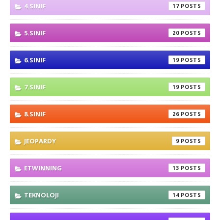
4.SINIF
17
5.SINIF
20
6.SINIF
19
7.SINIF
19
8.SINIF
26
JEOPARDY
9
ETWINNING
13
TEKNOLOJI
14