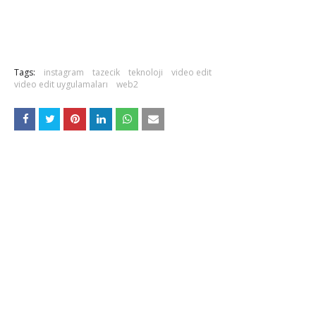
Tags:
instagram
tazecik
teknoloji
video edit
video edit uygulamaları
web2