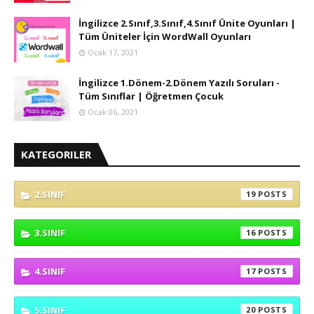
İngilizce 2.Sınıf,3.Sınıf,4.Sınıf Ünite Oyunları |
Tüm Üniteler İçin WordWall Oyunları
Ocak 17, 2021
İngilizce 1.Dönem-2.Dönem Yazılı Soruları -
Tüm Sınıflar | Öğretmen Çocuk
Ocak 06, 2021
KATEGORILER
2.SINIF
19
3.SINIF
16
4.SINIF
17
5.SINIF
20