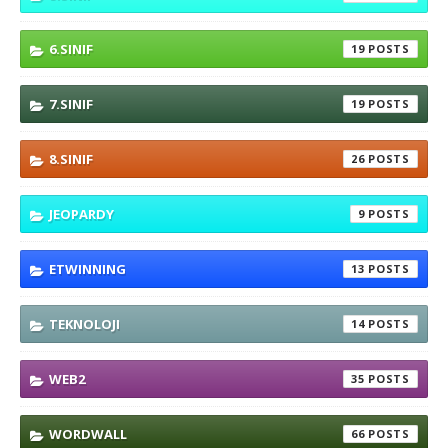
6.SINIF
19
7.SINIF
19
8.SINIF
26
JEOPARDY
9
ETWINNING
13
TEKNOLOJI
14
WEB2
35
WORDWALL
66