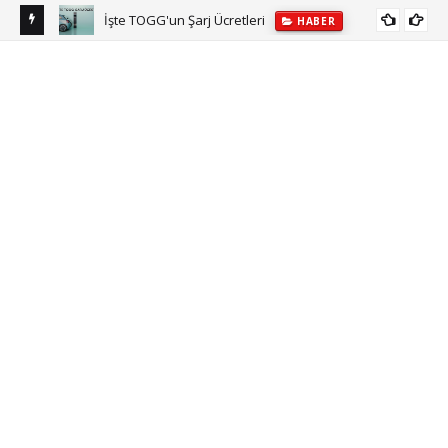
İşte TOGG'un Şarj Ücretleri
HABER