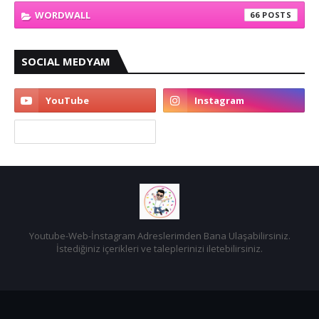
WORDWALL
66
SOCIAL MEDYAM
Youtube-Web-İnstagram Adreslerimden Bana Ulaşabilirsiniz.
İstediğiniz içerikleri ve taleplerinizi iletebilirsiniz.