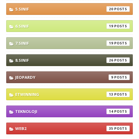
5.SINIF
20
6.SINIF
19
7.SINIF
19
8.SINIF
26
JEOPARDY
9
ETWINNING
13
TEKNOLOJI
14
WEB2
35