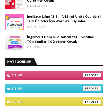
Öğretmen Çocuk
Mart 24, 2021
İngilizce 2.Sınıf,3.Sınıf,4.Sınıf Ünite Oyunları |
Tüm Üniteler İçin WordWall Oyunları
Ocak 17, 2021
İngilizce 1.Dönem-2.Dönem Yazılı Soruları -
Tüm Sınıflar | Öğretmen Çocuk
Ocak 06, 2021
KATEGORILER
2.SINIF
19
3.SINIF
16
4.SINIF
17