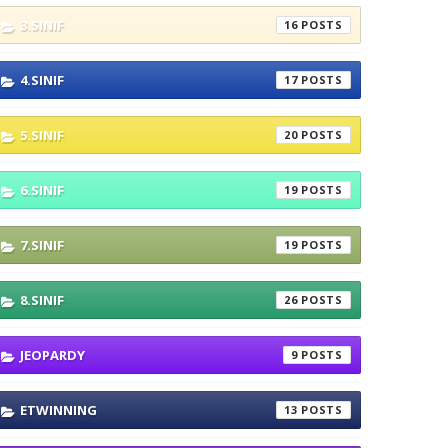
3.SINIF
16
4.SINIF
17
5.SINIF
20
6.SINIF
19
7.SINIF
19
8.SINIF
26
JEOPARDY
9
ETWINNING
13