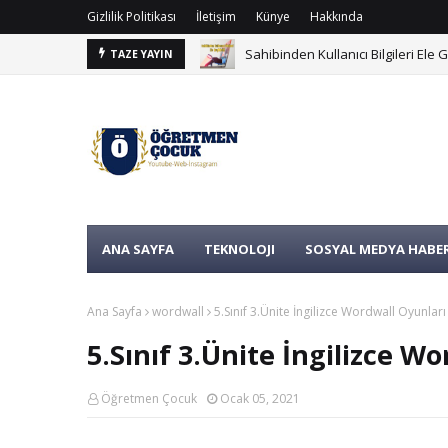
Gizlilik Politikası
İletişim
Künye
Hakkında
Sahibinden Kullanıcı Bilgileri Ele Geç
İşte TOGG'un Şarj Ücretleri
TAZE YAYIN
H
ANA SAYFA
TEKNOLOJI
SOSYAL MEDYA HABER
Ana Sayfa
wordwall
5.Sınıf 3.Ünite İngilizce Wordwall Oyunları
5.Sınıf 3.Ünite İngilizce W
Öğretmen Çocuk
Ocak 05, 2021