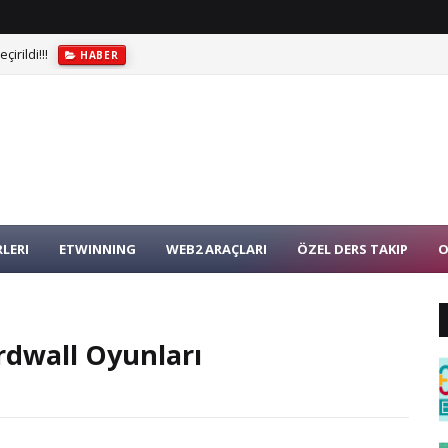
irildi!!!
HABER
ABER
LERI
ETWINNING
WEB2 ARAÇLARI
ÖZEL DERS TAKIP
O
ordwall Oyunları