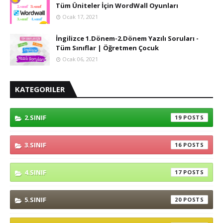
Tüm Üniteler İçin WordWall Oyunları
Ocak 17, 2021
İngilizce 1.Dönem-2.Dönem Yazılı Soruları -
Tüm Sınıflar | Öğretmen Çocuk
Ocak 06, 2021
KATEGORILER
2.SINIF
19
3.SINIF
16
4.SINIF
17
5.SINIF
20