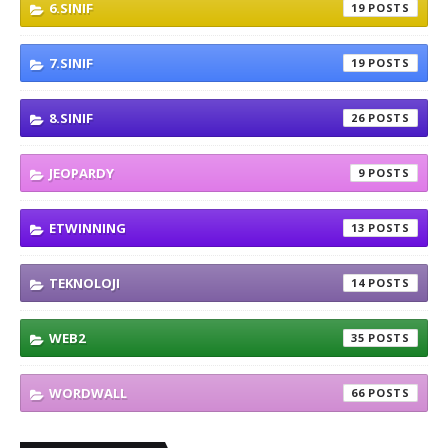
6.SINIF
19
7.SINIF
19
8.SINIF
26
JEOPARDY
9
ETWINNING
13
TEKNOLOJI
14
WEB2
35
WORDWALL
66