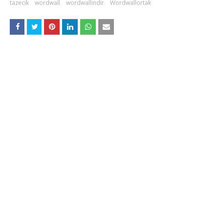
tazecik
wordwall
wordwallindir
Wordwallortak